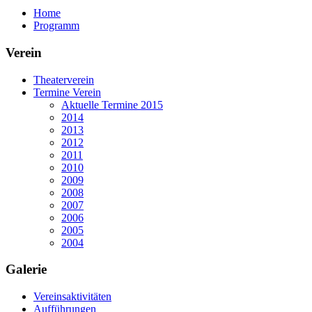
Home
Programm
Verein
Theaterverein
Termine Verein
Aktuelle Termine 2015
2014
2013
2012
2011
2010
2009
2008
2007
2006
2005
2004
Galerie
Vereinsaktivitäten
Aufführungen