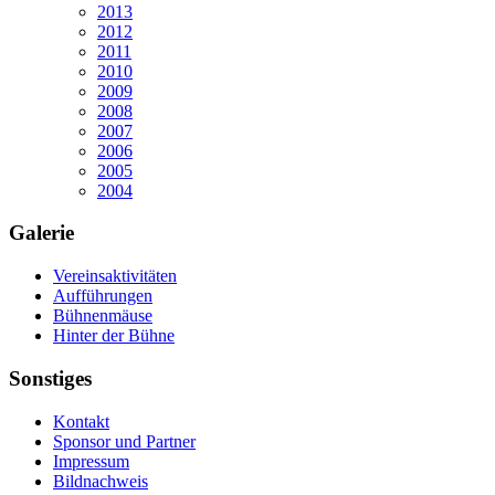
2013
2012
2011
2010
2009
2008
2007
2006
2005
2004
Galerie
Vereinsaktivitäten
Aufführungen
Bühnenmäuse
Hinter der Bühne
Sonstiges
Kontakt
Sponsor und Partner
Impressum
Bildnachweis