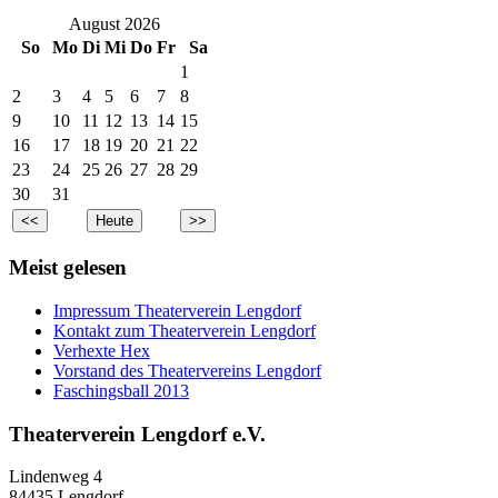
August 2026
So
Mo
Di
Mi
Do
Fr
Sa
1
2
3
4
5
6
7
8
9
10
11
12
13
14
15
16
17
18
19
20
21
22
23
24
25
26
27
28
29
30
31
Meist gelesen
Impressum Theaterverein Lengdorf
Kontakt zum Theaterverein Lengdorf
Verhexte Hex
Vorstand des Theatervereins Lengdorf
Faschingsball 2013
Theaterverein Lengdorf e.V.
Lindenweg 4
84435 Lengdorf