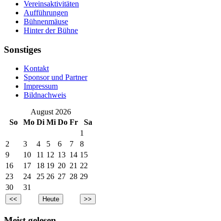
Vereinsaktivitäten
Aufführungen
Bühnenmäuse
Hinter der Bühne
Sonstiges
Kontakt
Sponsor und Partner
Impressum
Bildnachweis
August 2026
So
Mo
Di
Mi
Do
Fr
Sa
1
2
3
4
5
6
7
8
9
10
11
12
13
14
15
16
17
18
19
20
21
22
23
24
25
26
27
28
29
30
31
Meist gelesen